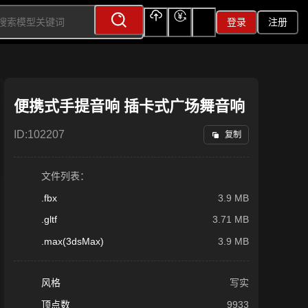
登录
注册
上传
充值
签到
便携式手提音响 插卡式广场舞音响
ID:
102207
复制
文件列表：
.fbx
3.9 MB
.gltf
3.71 MB
.max(3dsMax)
3.9 MB
风格
写实
顶点数
9933