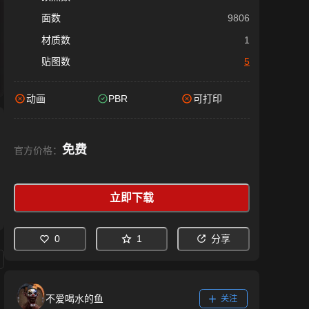
面数
9806
材质数
1
贴图数
5
动画
PBR
可打印
免费
官方价格：
立即下载
0
1
分享
不爱喝水的鱼
关注