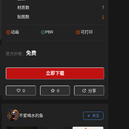
材质数
7
贴图数
1
动画
PBR
可打印
免费
官方价格：
立即下载
0
0
分享
不爱喝水的鱼
关注