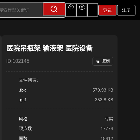
登录
注册
上传
充值
签到
医院吊瓶架 输液架 医院设备
ID:
102145
复制
文件列表：
.fbx
579.93 KB
.gltf
353.8 KB
风格
写实
顶点数
17774
面数
18412