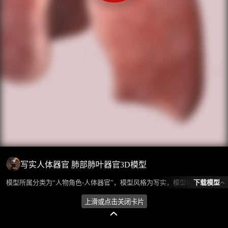
写实人体器官 肺部肺叶器官3D模型
下载模型
模型所属分类为“人物角色-人体器官”，模型风格为写实，模型ID为102125，本模型由设计师 不爱喝水的鱼 在2024-09-13 17:29:27上传，含.fbx，.gltf，.max(3dsMax)相关源文件下载格式，点数为18590，面数为35664，材质数为1，贴图数为2，CG美术之家持续为您更新与数字孪生、影视动画和游戏VR等相关优质资源。
上滑或点击关闭卡片