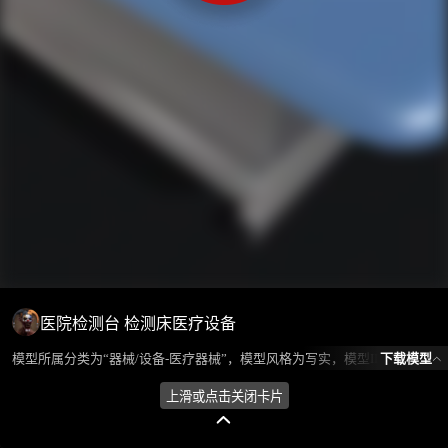
医院检测台 检测床医疗设备
下载模型
模型所属分类为“器械/设备-医疗器械”，模型风格为写实，模型ID为102116，本模型由设计师 不爱喝水的鱼 在2024-09-13 16:28:21上传，含.fbx，.gltf，.max(3dsMax)相关源文件下载格式，点数为34987，面数为34808，材质数为7，贴图数为6，CG美术之家持续为您更新与数字孪生、影视动画和游戏VR等相关优质资源。
上滑或点击关闭卡片