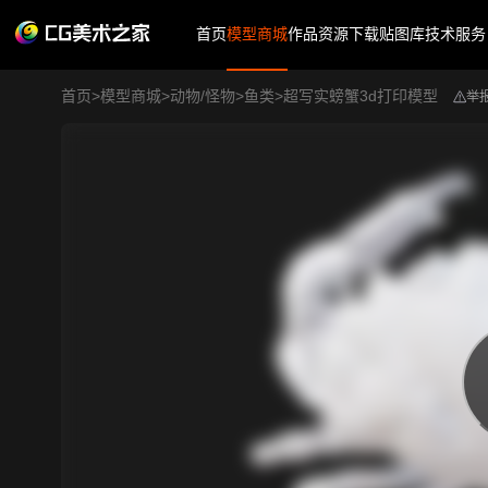
首页
模型商城
作品
资源下载
贴图库
技术服务
首页
>
模型商城
>
动物/怪物
>
鱼类
>
超写实螃蟹3d打印模型
举