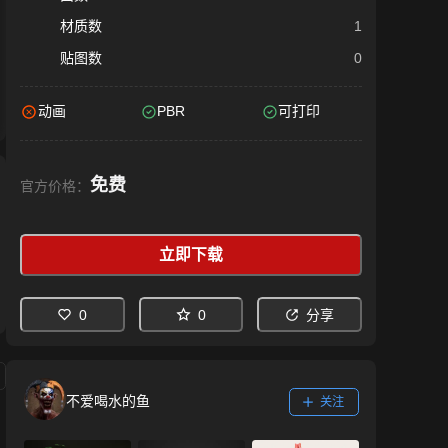
材质数
1
贴图数
0
动画
PBR
可打印
免费
官方价格：
立即下载
0
0
分享
不爱喝水的鱼
关注