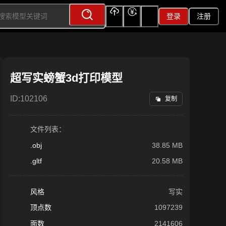
登录
注册
上传
充值
签到
超写实螃蟹3d打印模型
ID:
102106
复制
文件列表：
.obj
38.85 MB
.gltf
20.58 MB
风格
写实
顶点数
1097239
面数
2141606