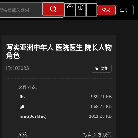
登录
注册
上传
充值
签到
写实亚洲中年人 医院医生 院长人物
角色
ID:
102083
复制
文件列表：
.fbx
989.71 KB
.gltf
869.73 KB
.max(3dsMax)
1011.23 KB
风格
写实,东方,现代