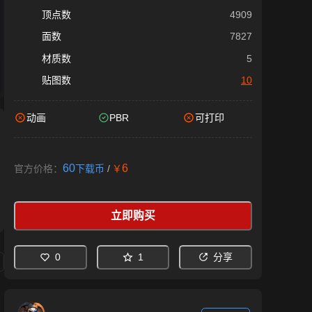
顶点数
4909
面数
7827
材质数
5
贴图数
10
动画
PBR
可打印
60
6
官方价格：
下载币
/
￥
立即购买
0
1
分享