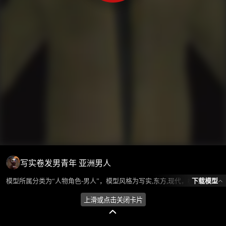
写实卷发男青年 亚洲男人
下载模型
模型所属分类为“人物角色-男人”，模型风格为写实,东方,现代，模型ID为102082，本模型由设计师 不爱喝水的鱼 在2024-09-12 17:10:38上传，含.fbx，.gltf，.max(3dsMax)相关源文件下载格式，点数为7361，面数为13576，材质数为4，贴图数为8，CG美术之家持续为您更新与数字孪生、影视动画和游戏VR等相关优质资源。
上滑或点击关闭卡片