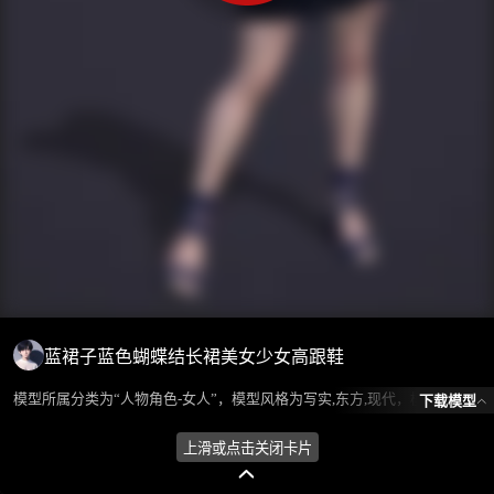
蓝裙子蓝色蝴蝶结长裙美女少女高跟鞋
模型所属分类为“人物角色-女人”，模型风格为写实,东方,现代，模型ID为102067，本模型由设计师 ℒℴѵℯ蓝色的梦এ⁵²º᭄এ 在2024-09-12 09:31:59上传，含.fbx，.gltf相关源文件下载格式，点数为510621，面数为781166，材质数为39，贴图数为12，CG美术之家持续为您更新与数字孪生、影视动画和游戏VR等相关优质资源。
下载模型
上滑或点击关闭卡片