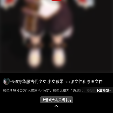
卡通穿华服古代少女 小女孩带max源文件和原画文件
下载模型
模型所属分类为“人物角色-小孩”，模型风格为卡通,古代，模型ID为101969，本模型由设计师 放羊娃的春天 在2024-09-10 09:27:40上传，含.fbx，.gltf，.max(3dsMax)相关源文件下载格式，点数为4292，面数为4899，材质数为4，贴图数为4，CG美术之家持续为您更新与数字孪生、影视动画和游戏VR等相关优质资源。
上滑或点击关闭卡片