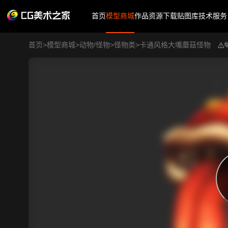
首页
模型商城
作品
资源下载
贴图库
技术服务
首页
>
模型商城
>
动物/怪物
>
怪物类
>
卡通风格大嘴蘑菇怪物