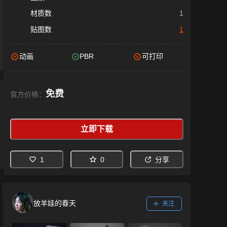
材质数
1
贴图数
1
动画
PBR
可打印
免费
官方价格：
立即下载
1
0
分享
放羊娃的春天
关注