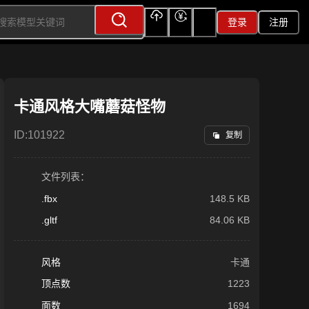
登录
注册
上传
充值
签到
卡通风格大嘴蘑菇怪物
ID:
101922
复制
文件列表：
.fbx
148.5 KB
.gltf
84.06 KB
风格
卡通
顶点数
1223
面数
1694