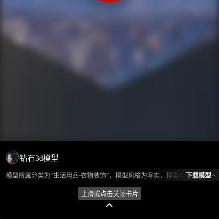
钻石3d模型
下载模型
模型所属分类为“生活用品-衣物装饰”，模型风格为写实，模型ID为101839，本模型由设计师 放羊娃的春天 在2024-09-04 21:20:54上传，含.fbx，.gltf相关源文件下载格式，点数为952，面数为530，材质数为1，贴图数为1，CG美术之家持续为您更新与数字孪生、影视动画和游戏VR等相关优质资源。
上滑或点击关闭卡片