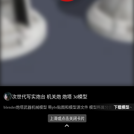
次世代写实炮台 机关炮 炮塔 3d模型
下载模型
blender炮塔武器机械模型 带pbr贴图和模型源文件 模型所属分类为“军事装备-设备/装备”，模型风格为写实，模型ID为101830，本模型由设计师 放羊娃的春天 在2024-09-04 21:19:11上传，含.fbx，.gltf，.blend(Blender)相关源文件下载格式，点数为81476，面数为109464，材质数为2，贴图数为11，CG美术之家持续为您更新与数字孪生、影视动画和游戏VR等相关优质资源。
上滑或点击关闭卡片