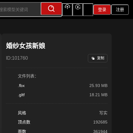
登录
注册
上传
充值
签到
婚纱女孩新娘
ID:
101760
复制
文件列表：
.fbx
25.93 MB
.gltf
18.21 MB
风格
写实
顶点数
192685
面数
361944