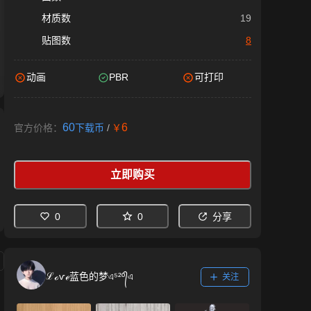
材质数
19
贴图数
8
动画
PBR
可打印
60
6
官方价格：
下载币
/
￥
立即购买
0
0
分享
ℒℴѵℯ蓝色的梦এ⁵²º᭄এ
关注