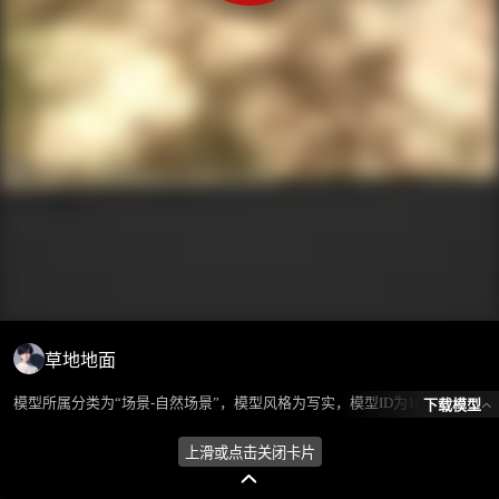
草地地面
模型所属分类为“场景-自然场景”，模型风格为写实，模型ID为101729，本模型由设计师 ℒℴѵℯ蓝色的梦এ⁵²º᭄এ 在2024-09-01 15:59:44上传，含.fbx，.gltf相关源文件下载格式，点数为190094，面数为200000，材质数为1，贴图数为1，CG美术之家持续为您更新与数字孪生、影视动画和游戏VR等相关优质资源。
下载模型
上滑或点击关闭卡片