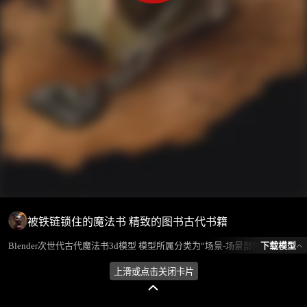
被铁链锁住的魔法书 精致的图书古代书籍
下载模型
Blender次世代古代魔法书3d模型 模型所属分类为“场景-场景部件”，模型风格为写实,西方,古代，模型ID为101727，本模型由设计师 不爱喝水的鱼 在2024-08-31 22:44:53上传，含.fbx，.gltf，.blend(Blender)相关源文件下载格式，点数为657776，面数为220320，材质数为3，贴图数为14，CG美术之家持续为您更新与数字孪生、影视动画和游戏VR等相关优质资源。
上滑或点击关闭卡片