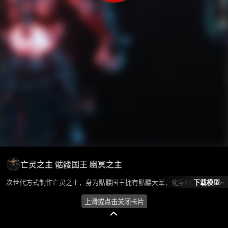
亡灵之主 骷髅国王 幽冥之主
下载模型
次世代方式制作亡灵之主，身为骷髅国王拥有骷髅大军，化身幽冥之主。 模型所属分类为“人物角色-人型怪物”，模型风格为写实，模型ID为101680，本模型由设计师 Huan环 在2024-08-30 09:31:31上传，含.fbx，.gltf，.max(3dsMax)相关源文件下载格式，点数为12718，面数为13874，材质数为2，贴图数为4，CG美术之家持续为您更新与数字孪生、影视动画和游戏VR等相关优质资源。
上滑或点击关闭卡片