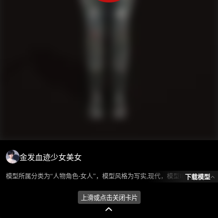
金发血迹少女美女
模型所属分类为“人物角色-女人”，模型风格为写实,现代，模型ID为101656，本模型由设计师 ℒℴѵℯ蓝色的梦এ⁵²º᭄এ 在2024-08-28 11:47:05上传，含.fbx，.gltf相关源文件下载格式，点数为7548，面数为10949，材质数为6，贴图数为12，CG美术之家持续为您更新与数字孪生、影视动画和游戏VR等相关优质资源。
下载模型
上滑或点击关闭卡片