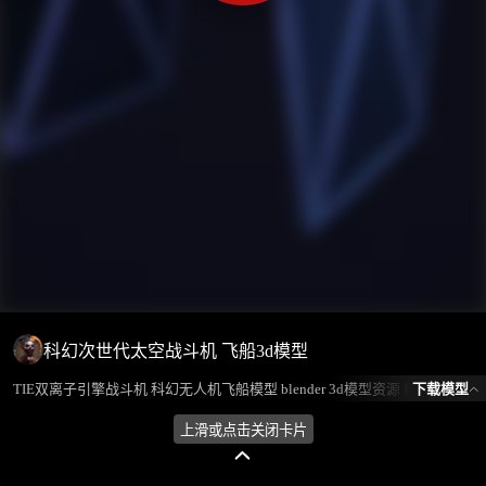
科幻次世代太空战斗机 飞船3d模型
下载模型
TIE双离子引擎战斗机 科幻无人机飞船模型 blender 3d模型资源 模型所属分类为“飞机/航天-航空/航天”，模型风格为写实，模型ID为101619，本模型由设计师 不爱喝水的鱼 在2024-08-27 16:48:48上传，含.fbx，.gltf，.blend(Blender)相关源文件下载格式，点数为73349，面数为58045，材质数为3，贴图数为12，CG美术之家持续为您更新与数字孪生、影视动画和游戏VR等相关优质资源。
上滑或点击关闭卡片