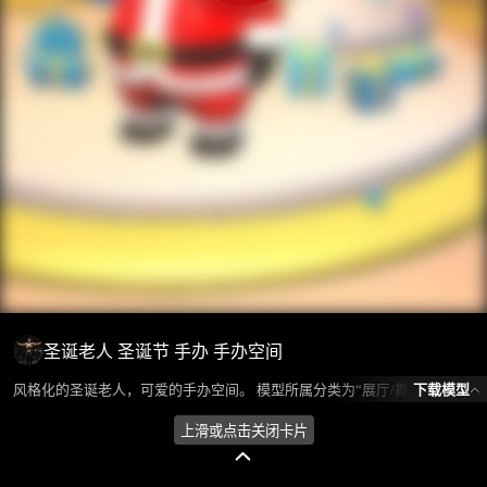
圣诞老人 圣诞节 手办 手办空间
下载模型
风格化的圣诞老人，可爱的手办空间。 模型所属分类为“展厅/舞美类-美陈”，模型风格为欧式，模型ID为101582，本模型由设计师 Huan环 在2024-08-26 18:11:47上传，含.fbx，.gltf，.blend(Blender)相关源文件下载格式，点数为362119，面数为625664，材质数为11，贴图数为7，CG美术之家持续为您更新与数字孪生、影视动画和游戏VR等相关优质资源。
上滑或点击关闭卡片