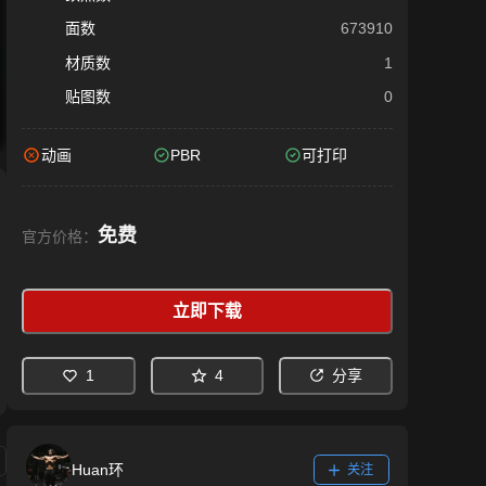
面数
673910
材质数
1
贴图数
0
动画
PBR
可打印
免费
官方价格：
立即下载
1
4
分享
Huan环
关注