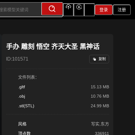
登录
注册
上传
充值
签到
手办 雕刻 悟空 齐天大圣 黑神话
ID:
101571
复制
文件列表：
.gltf
15.13 MB
.obj
10.76 MB
.stl(STL)
24.99 MB
风格
写实,东方
顶点数
336911