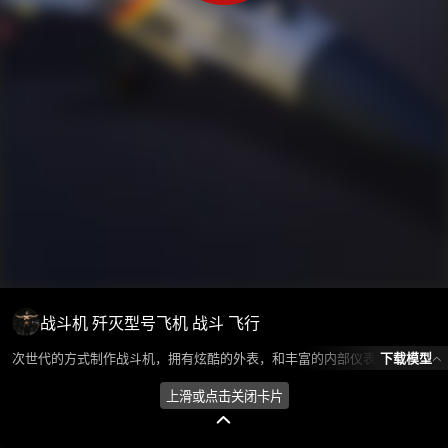
战斗机 歼灭型号飞机 战斗 飞行
下载模型
次世代的方式制作战斗机，拥有炫酷的外表，和丰富的内部仪表贴图。 模型所属分类为“飞机/航天-军事飞机”，模型风格为写实，模型ID为101565，本模型由设计师 Huan环 在2024-08-26 15:55:17上传，含.fbx，.gltf，.max(3dsMax)相关源文件下载格式，点数为103464，面数为87414，材质数为24，贴图数为8，CG美术之家持续为您更新与数字孪生、影视动画和游戏VR等相关优质资源。
上滑或点击关闭卡片