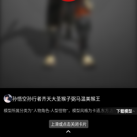
孙悟空孙行者齐天大圣猴子弼马温美猴王
模型所属分类为“人物角色-人型怪物”，模型风格为卡通,东方,古代，模型ID为101557，本模型由设计师 ℒℴѵℯ蓝色的梦এ⁵²º᭄এ 在2024-08-26 14:06:39上传，含.fbx，.gltf相关源文件下载格式，点数为56934，面数为82013，材质数为7，贴图数为8，CG美术之家持续为您更新与数字孪生、影视动画和游戏VR等相关优质资源。
下载模型
上滑或点击关闭卡片