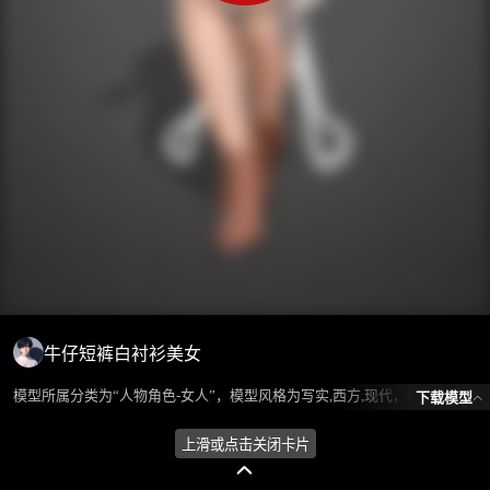
牛仔短裤白衬衫美女
模型所属分类为“人物角色-女人”，模型风格为写实,西方,现代，模型ID为101537，本模型由设计师 ℒℴѵℯ蓝色的梦এ⁵²º᭄এ 在2024-08-26 09:53:40上传，含.fbx，.gltf相关源文件下载格式，点数为21414，面数为35258，材质数为3，贴图数为1，CG美术之家持续为您更新与数字孪生、影视动画和游戏VR等相关优质资源。
下载模型
上滑或点击关闭卡片