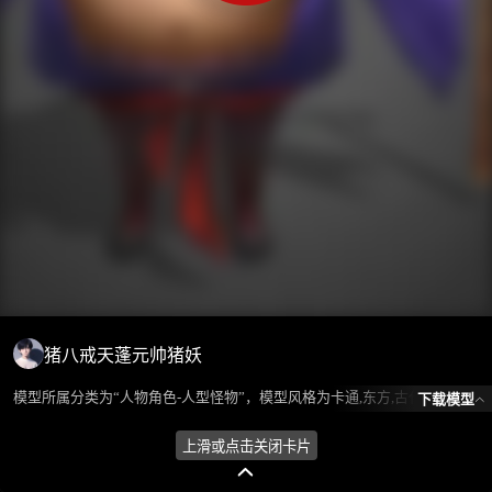
猪八戒天蓬元帅猪妖
模型所属分类为“人物角色-人型怪物”，模型风格为卡通,东方,古代，模型ID为101532，本模型由设计师 ℒℴѵℯ蓝色的梦এ⁵²º᭄এ 在2024-08-26 09:51:19上传，含.fbx，.gltf相关源文件下载格式，点数为1978，面数为2980，材质数为2，贴图数为2，CG美术之家持续为您更新与数字孪生、影视动画和游戏VR等相关优质资源。
下载模型
上滑或点击关闭卡片