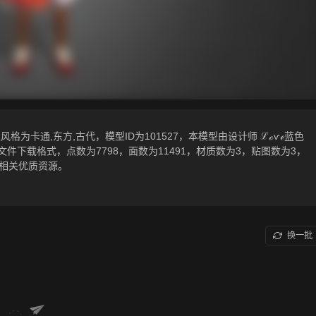
为卡通,东方,古代，模型ID为101527，本模型由设计师 ℒℴѵℯ蓝色
.gltf相关源文件下载格式，点数为7798，面数为11491，材质数为3，贴图数为3，
等相关优质资源。
换一批