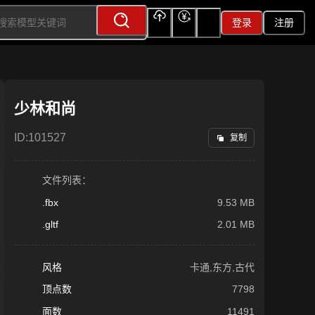
登录
注册
上传
充值
签到
少林和尚
ID:
101527
复制
文件列表：
.fbx
9.53 MB
.gltf
2.01 MB
风格
卡通,东方,古代
顶点数
7798
面数
11491