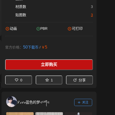
材质数
3
贴图数
3
动画
PBR
可打印
50
5
官方价格：
下载币
/
￥
立即购买
0
1
分享
ℒℴѵℯ蓝色的梦এ⁵²º᭄এ
关注