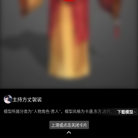
主持方丈袈裟
模型所属分类为“人物角色-男人”，模型风格为卡通,东方,古代，模型ID为101526，本模型由设计师 ℒℴѵℯ蓝色的梦এ⁵²º᭄এ 在2024-08-26 09:49:05上传，含.fbx，.gltf相关源文件下载格式，点数为1338，面数为1896，材质数为1，贴图数为1，CG美术之家持续为您更新与数字孪生、影视动画和游戏VR等相关优质资源。
下载模型
上滑或点击关闭卡片