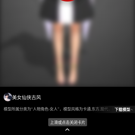
美女仙侠古风
模型所属分类为“人物角色-女人”，模型风格为卡通,东方,现代，模型ID为101500，本模型由设计师 ℒℴѵℯ蓝色的梦এ⁵²º᭄এ 在2024-08-26 09:39:07上传，含.fbx，.gltf相关源文件下载格式，点数为10605，面数为13924，材质数为2，贴图数为2，CG美术之家持续为您更新与数字孪生、影视动画和游戏VR等相关优质资源。
下载模型
上滑或点击关闭卡片