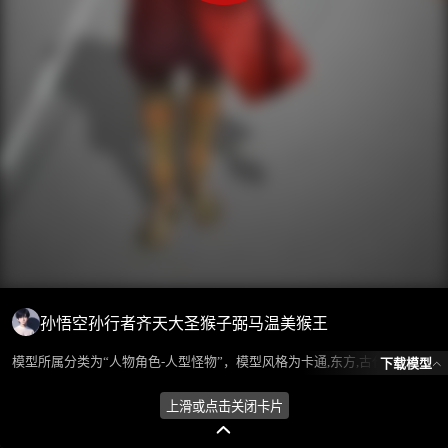
孙悟空孙行者齐天大圣猴子弼马温美猴王
模型所属分类为“人物角色-人型怪物”，模型风格为卡通,东方,古代，模型ID为101495，本模型由设计师 ℒℴѵℯ蓝色的梦এ⁵²º᭄এ 在2024-08-26 09:35:27上传，含.fbx，.gltf相关源文件下载格式，点数为41473，面数为53628，材质数为10，贴图数为10，CG美术之家持续为您更新与数字孪生、影视动画和游戏VR等相关优质资源。
下载模型
上滑或点击关闭卡片