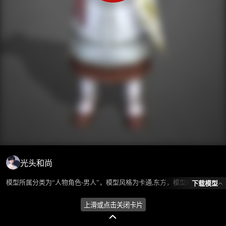
光头和尚
模型所属分类为“人物角色-男人”，模型风格为卡通,东方，模型ID为101487，本模型由设计师 ℒℴѵℯ蓝色的梦এ⁵²º᭄এ 在2024-08-26 09:34:02上传，含.fbx，.gltf相关源文件下载格式，点数为777，面数为1167，材质数为2，贴图数为1，CG美术之家持续为您更新与数字孪生、影视动画和游戏VR等相关优质资源。
下载模型
上滑或点击关闭卡片