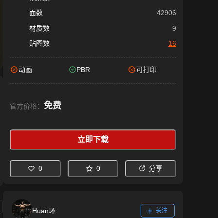
面数
42906
材质数
9
贴图数
16
动画
PBR
可打印
免费
官方价格：
立即下载
0
0
分享
Huan环
关注