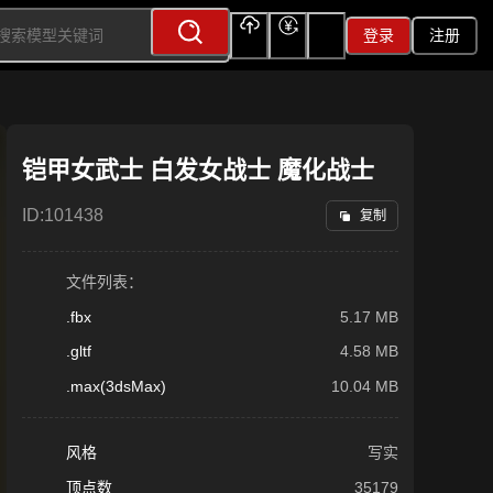
登录
注册
上传
充值
签到
铠甲女武士 白发女战士 魔化战士
ID:
101438
复制
文件列表：
.fbx
5.17 MB
.gltf
4.58 MB
.max(3dsMax)
10.04 MB
风格
写实
顶点数
35179