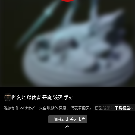
雕刻地狱使者 恶魔 毁灭 手办
下载模型
雕刻制作地狱使者，来自地狱的恶魔，代表着毁灭。 模型所属分类为“人物角色-人型怪物”，模型风格为写实，模型ID为101421，本模型由设计师 Huan环 在2024-08-22 19:28:04上传，含.obj，.stl相关源文件下载格式，点数为1302632，面数为2600550，材质数为1，贴图数为0，CG美术之家持续为您更新与数字孪生、影视动画和游戏VR等相关优质资源。
上滑或点击关闭卡片