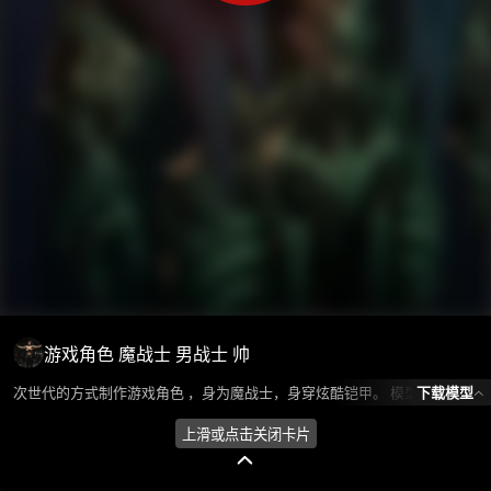
游戏角色 魔战士 男战士 帅
下载模型
次世代的方式制作游戏角色 ，身为魔战士，身穿炫酷铠甲。 模型所属分类为“人物角色-男人”，模型风格为写实，模型ID为101392，本模型由设计师 Huan环 在2024-08-22 14:13:05上传，含.fbx，.gltf，.max(3dsMax)相关源文件下载格式，点数为16133，面数为23579，材质数为4，贴图数为8，CG美术之家持续为您更新与数字孪生、影视动画和游戏VR等相关优质资源。
上滑或点击关闭卡片