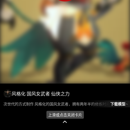
风格化 国风女武者 仙侠之力
下载模型
次世代的方式制作 风格化的国风女武者，拥有两年半的修炼时间。 模型所属分类为“人物角色-女人”，模型风格为卡通,东方，模型ID为101385，本模型由设计师 Huan环 在2024-08-21 19:00:13上传，含.fbx，.gltf，.fbx(FBX)相关源文件下载格式，点数为96758，面数为165054，材质数为6，贴图数为18，CG美术之家持续为您更新与数字孪生、影视动画和游戏VR等相关优质资源。
上滑或点击关闭卡片