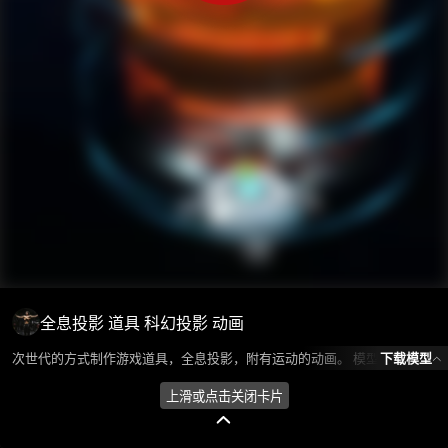
全息投影 道具 科幻投影 动画
下载模型
次世代的方式制作游戏道具，全息投影，附有运动的动画。 模型所属分类为“展厅/舞美类-展厅/展台”，模型风格为科技风,现代，模型ID为101382，本模型由设计师 Huan环 在2024-08-21 19:01:34上传，含.fbx，.gltf，.max(3dsMax)相关源文件下载格式，点数为3898，面数为1544，材质数为4，贴图数为3，CG美术之家持续为您更新与数字孪生、影视动画和游戏VR等相关优质资源。
上滑或点击关闭卡片