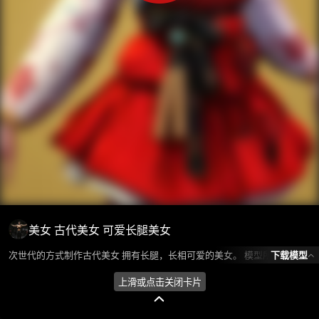
美女 古代美女 可爱长腿美女
下载模型
次世代的方式制作古代美女 拥有长腿，长相可爱的美女。 模型所属分类为“人物角色-女人”，模型风格为写实，模型ID为101365，本模型由设计师 Huan环 在2024-08-21 19:04:39上传，含.fbx，.gltf，.max(3dsMax)相关源文件下载格式，点数为9490，面数为12650，材质数为2，贴图数为4，CG美术之家持续为您更新与数字孪生、影视动画和游戏VR等相关优质资源。
上滑或点击关闭卡片