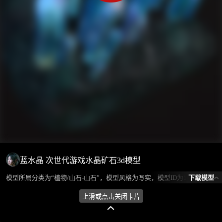
蓝水晶 次世代游戏水晶矿石3d模型
下载模型
模型所属分类为“植物/山石-山石”，模型风格为写实，模型ID为101242，本模型由设计师 放羊娃的春天 在2024-08-18 14:32:33上传，含.fbx，.gltf相关源文件下载格式，点数为7951，面数为3362，材质数为1，贴图数为5，CG美术之家持续为您更新与数字孪生、影视动画和游戏VR等相关优质资源。
上滑或点击关闭卡片