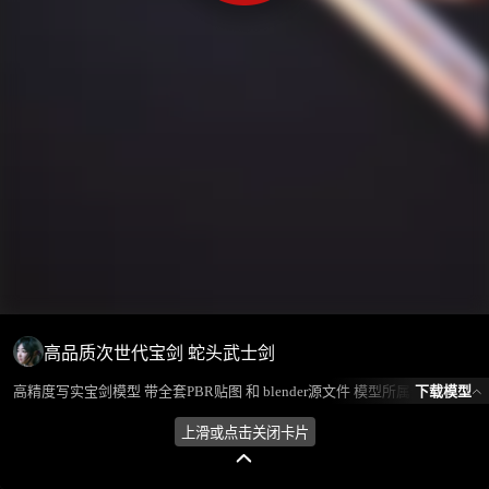
高品质次世代宝剑 蛇头武士剑
下载模型
高精度写实宝剑模型 带全套PBR贴图 和 blender源文件 模型所属分类为“军事装备-冷兵器”，模型风格为写实，模型ID为101234，本模型由设计师 放羊娃的春天 在2024-08-18 14:31:23上传，含.fbx，.gltf，.blend(Blender)相关源文件下载格式，点数为11110，面数为16616，材质数为2，贴图数为8，CG美术之家持续为您更新与数字孪生、影视动画和游戏VR等相关优质资源。
上滑或点击关闭卡片