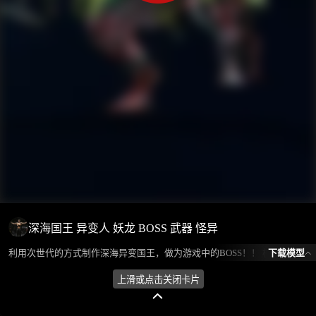
深海国王 异变人 妖龙 BOSS 武器 怪异
下载模型
利用次世代的方式制作深海异变国王，做为游戏中的BOSS！！ 模型所属分类为“人物角色-人型怪物”，模型风格为写实,西方，模型ID为101189，本模型由设计师 Huan环 在2024-08-15 19:45:33上传，含.glb，.gltf，.fbx(FBX)相关源文件下载格式，点数为154920，面数为207966，材质数为44，贴图数为40，CG美术之家持续为您更新与数字孪生、影视动画和游戏VR等相关优质资源。
上滑或点击关闭卡片