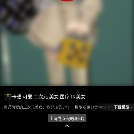
卡通 可爱 二次元 美女 医疗 JK美女
下载模型
可通可爱的二次元美女，身穿JK的少年！ 模型所属分类为“人物角色-女人”，模型风格为卡通，模型ID为101185，本模型由设计师 Huan环 在2024-08-15 19:45:03上传，含.glb，.gltf相关源文件下载格式，点数为317746，面数为566073，材质数为5，贴图数为12，CG美术之家持续为您更新与数字孪生、影视动画和游戏VR等相关优质资源。
上滑或点击关闭卡片