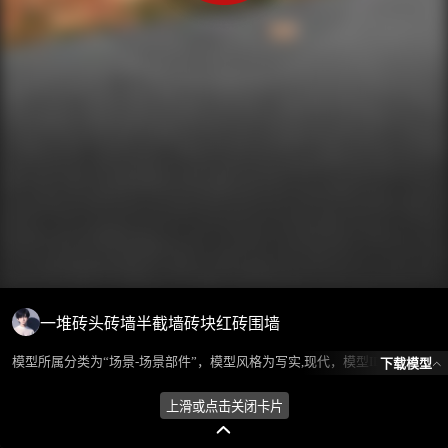
一堆砖头砖墙半截墙砖块红砖围墙
模型所属分类为“场景-场景部件”，模型风格为写实,现代，模型ID为101115，本模型由设计师 ℒℴѵℯ蓝色的梦এ⁵²º᭄এ 在2024-08-13 13:11:35上传，含.fbx，.gltf相关源文件下载格式，点数为7984，面数为7650，材质数为3，贴图数为2，CG美术之家持续为您更新与数字孪生、影视动画和游戏VR等相关优质资源。
下载模型
上滑或点击关闭卡片