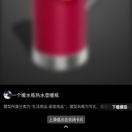
一个暖水瓶热水壶暖瓶
模型所属分类为“生活用品-家居用品”，模型风格为写实，模型ID为101110，本模型由设计师 ℒℴѵℯ蓝色的梦এ⁵²º᭄এ 在2024-08-13 13:12:19上传，含.fbx，.gltf相关源文件下载格式，点数为14581，面数为26160，材质数为4，贴图数为4，CG美术之家持续为您更新与数字孪生、影视动画和游戏VR等相关优质资源。
下载模型
上滑或点击关闭卡片