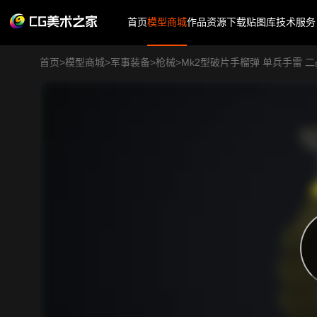
首页
模型商城
作品
资源下载
贴图库
技术服务
首页
>
模型商城
>
军事装备
>
枪械
>
Mk2型破片手榴弹 单兵手雷 