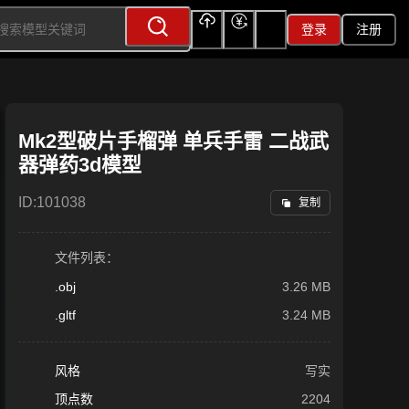
登录
注册
上传
充值
签到
Mk2型破片手榴弹 单兵手雷 二战武
器弹药3d模型
ID:
101038
复制
文件列表：
.obj
3.26 MB
.gltf
3.24 MB
风格
写实
顶点数
2204