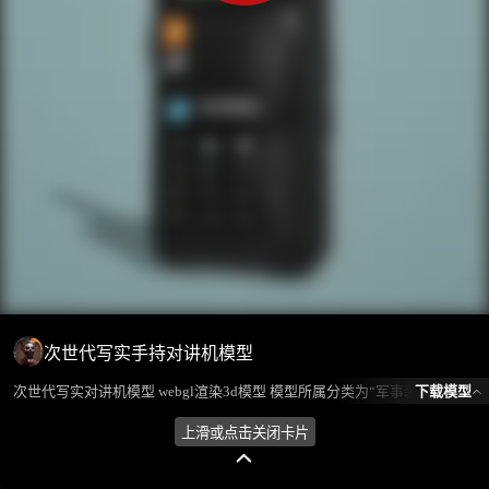
次世代写实手持对讲机模型
下载模型
次世代写实对讲机模型 webgl渲染3d模型 模型所属分类为“军事装备-设备/装备”，模型风格为写实，模型ID为101026，本模型由设计师 不爱喝水的鱼 在2024-08-08 16:58:49上传，含.fbx，.gltf相关源文件下载格式，点数为3953，面数为3751，材质数为1，贴图数为4，CG美术之家持续为您更新与数字孪生、影视动画和游戏VR等相关优质资源。
上滑或点击关闭卡片