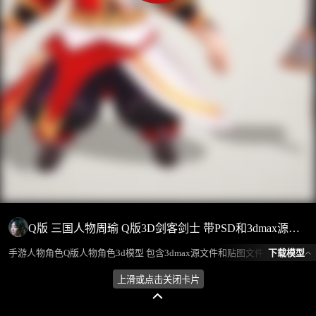
Q版 三国人物周瑜 Q版3D剑客剑士 带PSD和3dmax源文件
下载模型
手游人物角色Q版人物角色3d模型 包含3dmax源文件和贴图文件 模型所属分类为“人物角色-男人”，模型风格为卡通,东方,古代，模型ID为100957，本模型由设计师 放羊娃的春天 在2024-08-07 09:47:26上传，含.fbx，.gltf，.max(3dsMax)相关源文件下载格式，点数为187522，面数为362806，材质数为4，贴图数为4，CG美术之家持续为您更新与数字孪生、影视动画和游戏VR等相关优质资源。
上滑或点击关闭卡片