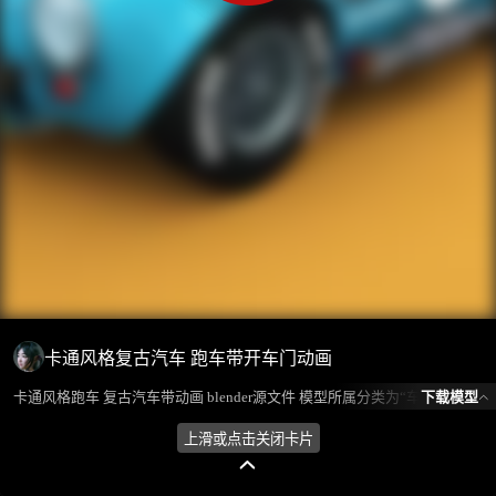
卡通风格复古汽车 跑车带开车门动画
下载模型
卡通风格跑车 复古汽车带动画 blender源文件 模型所属分类为“车辆交通-家用车辆”，模型风格为卡通,现代，模型ID为100935，本模型由设计师 放羊娃的春天 在2024-08-04 20:12:49上传，含.fbx，.gltf，.blend(Blender)相关源文件下载格式，点数为48513，面数为47351，材质数为11，贴图数为2，CG美术之家持续为您更新与数字孪生、影视动画和游戏VR等相关优质资源。
上滑或点击关闭卡片