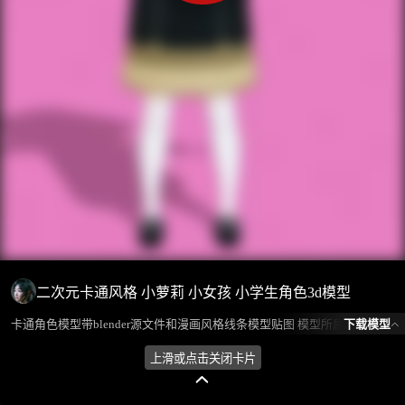
二次元卡通风格 小萝莉 小女孩 小学生角色3d模型
下载模型
卡通角色模型带blender源文件和漫画风格线条模型贴图 模型所属分类为“人物角色-小孩”，模型风格为卡通,现代，模型ID为100934，本模型由设计师 放羊娃的春天 在2024-08-04 19:04:42上传，含.fbx，.gltf，.blend(Blender)相关源文件下载格式，点数为43900，面数为77382，材质数为16，贴图数为4，CG美术之家持续为您更新与数字孪生、影视动画和游戏VR等相关优质资源。
上滑或点击关闭卡片