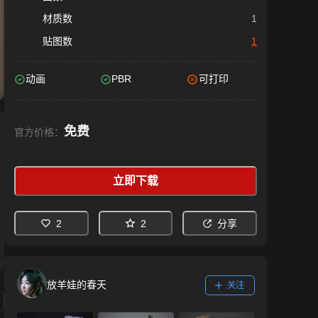
材质数
1
贴图数
1
动画
PBR
可打印
免费
官方价格：
立即下载
2
2
分享
放羊娃的春天
关注