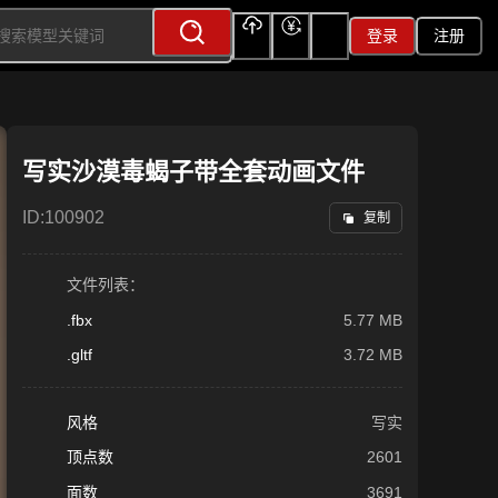
登录
注册
上传
充值
签到
写实沙漠毒蝎子带全套动画文件
ID:
100902
复制
文件列表：
.fbx
5.77 MB
.gltf
3.72 MB
风格
写实
顶点数
2601
面数
3691