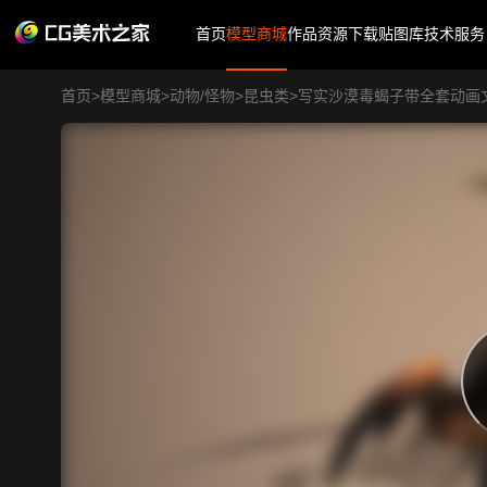
首页
模型商城
作品
资源下载
贴图库
技术服务
首页
>
模型商城
>
动物/怪物
>
昆虫类
>
写实沙漠毒蝎子带全套动画