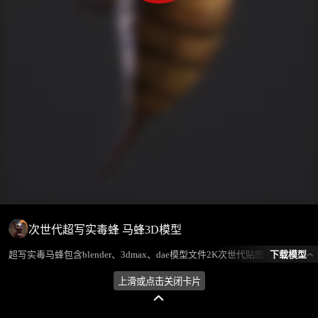
次世代超写实毒蜂 马蜂3D模型
下载模型
超写实毒马蜂包含blender、3dmax、dae模型文件2K次世代贴图 模型所属分类为“动物/怪物-昆虫类”，模型风格为写实，模型ID为100872，本模型由设计师 不爱喝水的鱼 在2024-08-01 17:05:50上传，含.obj，.gltf，.max(3dsMax)，.blend(Blender)，.Dae(Collada)相关源文件下载格式，点数为8042，面数为3922，材质数为1，贴图数为4，CG美术之家持续为您更新与数字孪生、影视动画和游戏VR等相关优质资源。
上滑或点击关闭卡片