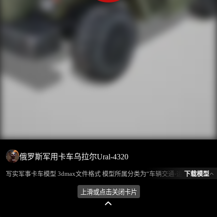
俄罗斯军用卡车乌拉尔Ural-4320
下载模型
写实军事卡车模型 3dmax文件格式 模型所属分类为“车辆交通-运输车辆”，模型风格为写实，模型ID为100867，本模型由设计师 不爱喝水的鱼 在2024-08-01 15:50:19上传，含.fbx，.gltf，.max(3dsMax)相关源文件下载格式，点数为9154，面数为8508，材质数为2，贴图数为1，CG美术之家持续为您更新与数字孪生、影视动画和游戏VR等相关优质资源。
上滑或点击关闭卡片