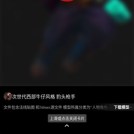
次世代西部牛仔风格 豹头枪手
下载模型
文件包含法线贴图 和3dmax源文件 模型所属分类为“人物角色-人型怪物”，模型风格为卡通,西方，模型ID为100818，本模型由设计师 不爱喝水的鱼 在2024-07-29 19:48:10上传，含.fbx，.gltf，.max(3dsMax)相关源文件下载格式，点数为7426，面数为11238，材质数为2，贴图数为3，CG美术之家持续为您更新与数字孪生、影视动画和游戏VR等相关优质资源。
上滑或点击关闭卡片